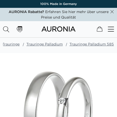
100% Made in Germany
AURONIA Rabatte?
Erfahren Sie hier mehr über unsere
Preise und Qualität
Mein W
Trauringe
Trauringe Palladium
Trauringe Palladium 585
Zum
Ende
der
Bildgalerie
springen