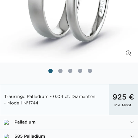
Zum
Anfang
925 €
Trauringe Palladium - 0.04 ct. Diamanten
der
- Modell N°1744
Inkl. MwSt.
Bildgalerie
springen
Palladium
585 Palladium