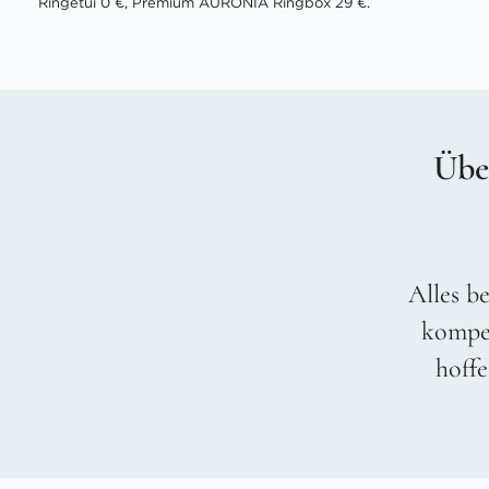
Ringetui 0 €, Premium AURONIA Ringbox 29 €.
Übe
Alles be
kompet
hoffe