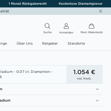
1 Monat Rückgaberecht
Kostenlose Diamantgravur
alität
Suche
Mein Warenkorb
Anmelden
inge
Über Uns
Ratgeber
Standorte
1.054 €
lladium - 0.07 ct. Diamanten -
8
Inkl. MwSt.
um
ladium