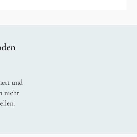
nden
 nett und
h nicht
ellen.