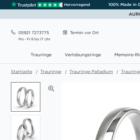
100% Made in 
Hervorragend
AURO
05921 7273775
Termin
vor Ort
Mo - Fr 8 bis 17 Uhr
Trauringe
Verlobungsringe
Memoire-Ri
Startseite
Trauringe
Trauringe Palladium
Trauring
Zum
Ende
der
Bildgalerie
springen