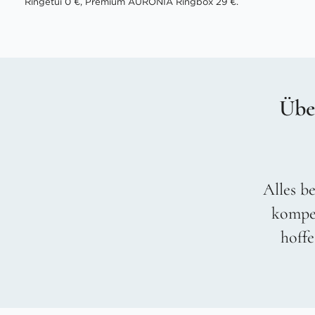
Ringetui 0 €, Premium AURONIA Ringbox 29 €.
Übe
Alles be
kompet
hoffe