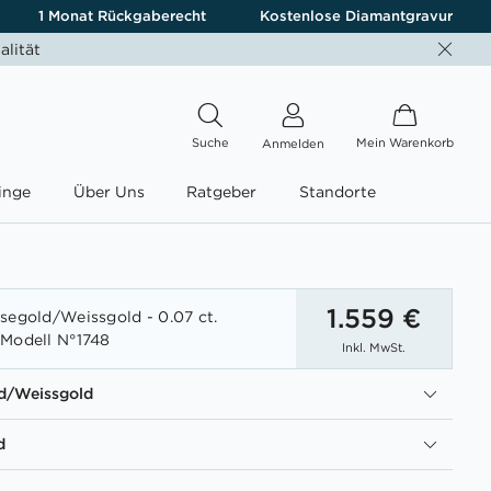
1 Monat Rückgaberecht
Kostenlose Diamantgravur
alität
Suche
Mein Warenkorb
Anmelden
inge
Über Uns
Ratgeber
Standorte
1.559 €
segold/Weissgold - 0.07 ct.
Modell N°1748
Inkl. MwSt.
d/Weissgold
d