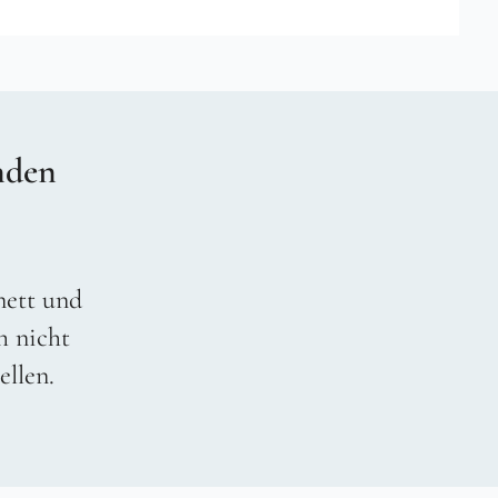
nden
 nett und
h nicht
ellen.