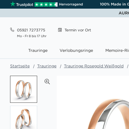
100% Made in 
Hervorragend
AURO
05921 7273775
Termin
vor Ort
Mo - Fr 8 bis 17 Uhr
Trauringe
Verlobungsringe
Memoire-Ri
Startseite
Trauringe
Trauringe Rosegold Weißgold
Zum
Ende
der
Bildgalerie
springen