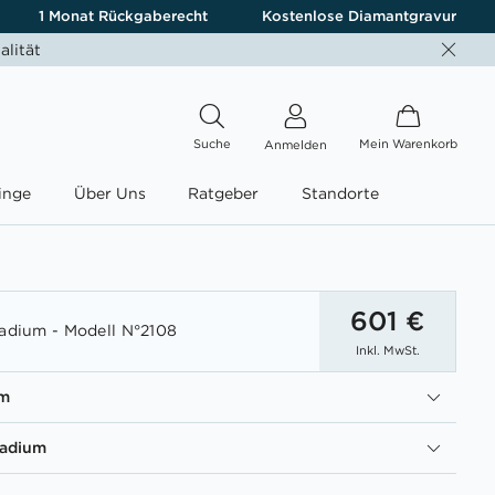
1 Monat Rückgaberecht
Kostenlose Diamantgravur
alität
Suche
Mein Warenkorb
Anmelden
inge
Über Uns
Ratgeber
Standorte
601 €
ladium - Modell N°2108
Inkl. MwSt.
um
ladium