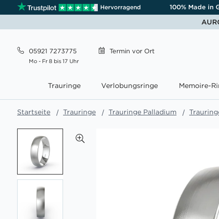
100% Made in 
Hervorragend
AURO
05921 7273775
Termin
vor Ort
Mo - Fr 8 bis 17 Uhr
Trauringe
Verlobungsringe
Memoire-Ri
Startseite
Trauringe
Trauringe Palladium
Trauring
Zum
Ende
der
Bildgalerie
springen