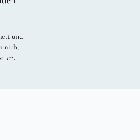
nden
 nett und
h nicht
ellen.