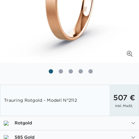
Zum
Anfang
507 €
Trauring Rotgold - Modell N°2112
der
Inkl. MwSt.
Bildgalerie
springen
Rotgold
585 Gold