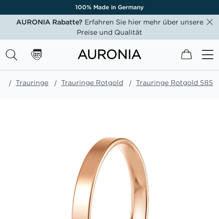
100% Made in Germany
AURONIA Rabatte?
Erfahren Sie hier mehr über unsere
Preise und Qualität
Mein W
e
Trauringe
Trauringe Rotgold
Trauringe Rotgold 585
Zum
Ende
der
Bildgalerie
springen