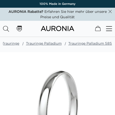
100% Made in Germany
AURONIA Rabatte?
Erfahren Sie hier mehr über unsere
Preise und Qualität
Mein W
Trauringe
Trauringe Palladium
Trauringe Palladium 585
Zum
Ende
der
Bildgalerie
springen