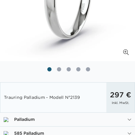
Zum
Anfang
297 €
Trauring Palladium - Modell N°2139
der
Inkl. MwSt.
Bildgalerie
springen
Palladium
585 Palladium