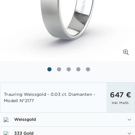
Zum
Anfang
647 €
Trauring Weissgold - 0.03 ct. Diamanten -
der
Modell N°2177
Inkl. MwSt.
Bildgalerie
springen
Weissgold
333 Gold