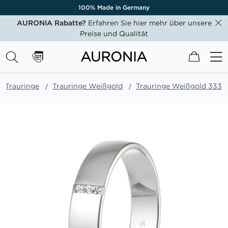
100% Made in Germany
AURONIA Rabatte?
Erfahren Sie hier mehr über unsere
Preise und Qualität
Mein W
Trauringe
Trauringe Weißgold
Trauringe Weißgold 333
Zum
Ende
der
Bildgalerie
springen