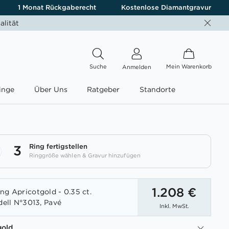
1 Monat Rückgaberecht
Kostenlose Diamantgravur
alität
Suche
Mein Warenkorb
Anmelden
inge
Über Uns
Ratgeber
Standorte
Ring fertigstellen
3
Ringgröße wählen & Gravur hinzufügen
1.208 €
ng Apricotgold - 0.35 ct.
dell N°3013, Pavé
Inkl. MwSt.
gold