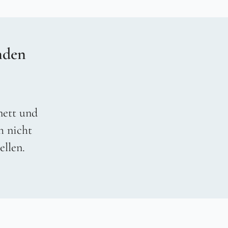
nden
 nett und
h nicht
ellen.