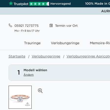
100% Made in 
Hervorragend
AURO
05921 7273775
Termin
vor Ort
Mo - Fr 8 bis 17 Uhr
Trauringe
Verlobungsringe
Memoire-Ri
Startseite
Verlobungsringe
Verlobungsringe Apricot
Modell wählen
1
Ändern
Zum
Ende
der
Bildgalerie
springen