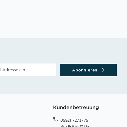
Abonnieren
Kundenbetreuung
05921 7273775
Mo - Fr 8 bis 17 Uhr