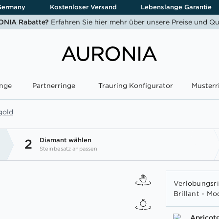
Germany
Kostenloser Versand
Lebenslange Garantie
NIA Rabatte?
Erfahren Sie hier mehr über unsere Preise und Qu
nge
Partnerringe
Trauring Konfigurator
Musterr
gold
Diamant wählen
2
Steinbesatz anpassen
Verlobungsri
Brillant - Mo
Apricot