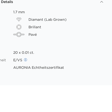
 Details
1.7 mm
Diamant (Lab Grown)
Brillant
Pavé
20 x 0.01 ct.
heit
E/VS
AURONIA Echtheitszertifikat