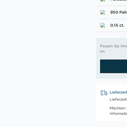
950 Pal
0.15 ct.
Passen Sie Ih
an.
Lieferzei
Lieferzei
Möchten S
Informat