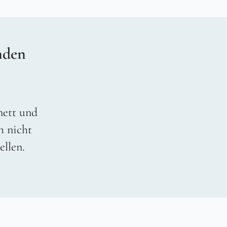
nden
 nett und
h nicht
ellen.