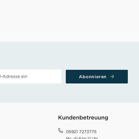
Abonnieren
Kundenbetreuung
05921 7273775
Mo - Fr 8 bis 17 Uhr