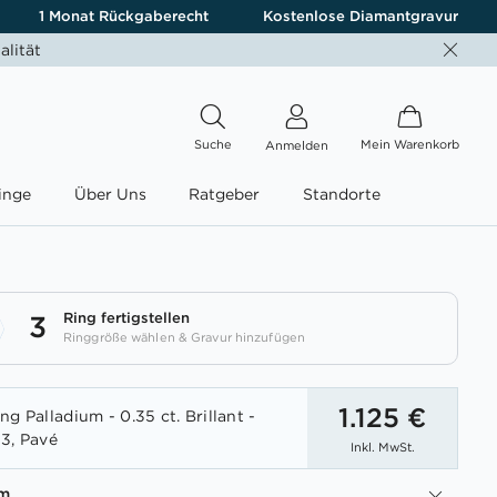
1 Monat Rückgaberecht
Kostenlose Diamantgravur
alität
Suche
Mein Warenkorb
Anmelden
inge
Über Uns
Ratgeber
Standorte
Ring fertigstellen
3
Ringgröße wählen & Gravur hinzufügen
1.125 €
g Palladium - 0.35 ct. Brillant -
3, Pavé
Inkl. MwSt.
um