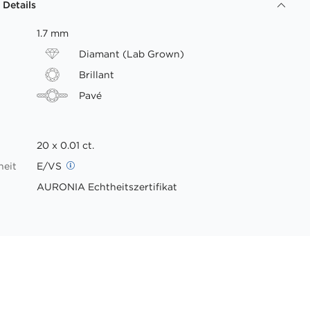
 Details
1.7 mm
Diamant (Lab Grown)
Brillant
Pavé
20 x 0.01 ct.
heit
E/VS
AURONIA Echtheitszertifikat