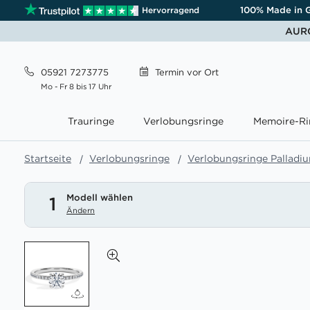
100% Made in 
Hervorragend
AURO
05921 7273775
Termin
vor Ort
Mo - Fr 8 bis 17 Uhr
Trauringe
Verlobungsringe
Memoire-Ri
Startseite
Verlobungsringe
Verlobungsringe Palladi
Modell wählen
1
Ändern
Zum
Ende
der
Bildgalerie
springen