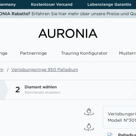
Germany
Kostenloser Versand
Lebenslange Garantie
NIA Rabatte?
Erfahren Sie hier mehr über unsere Preise und Qu
nge
Partnerringe
Trauring Konfigurator
Musterr
um
Verlobungsringe 950 Palladium
Diamant wählen
2
Steinbesatz anpassen
Verlobungsrin
Modell N°301
Palladi