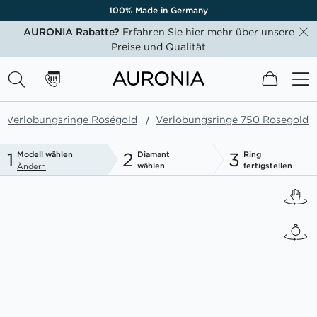
100% Made in Germany
AURONIA Rabatte?
Erfahren Sie hier mehr über unsere
Preise und Qualität
Mein W
Verlobungsringe Roségold
Verlobungsringe 750 Rosegold
1
2
3
Modell wählen
Diamant
Ring
wählen
fertigstellen
Ändern
Zum
Ende
der
Bildgalerie
springen