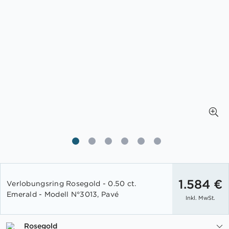
Zum
Anfang
1.584 €
Verlobungsring Rosegold - 0.50 ct.
der
Emerald - Modell N°3013, Pavé
Inkl. MwSt.
Bildgalerie
springen
Rosegold