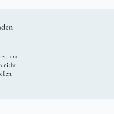
nden
 nett und
h nicht
ellen.