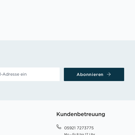
Abonnieren
Kundenbetreuung
05921 7273775
Mo - Fr 8 bis 17 Uhr