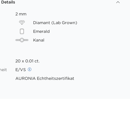
 Details
2 mm
Diamant (Lab Grown)
Emerald
Kanal
20 x 0.01 ct.
heit
E/VS
AURONIA Echtheitszertifikat