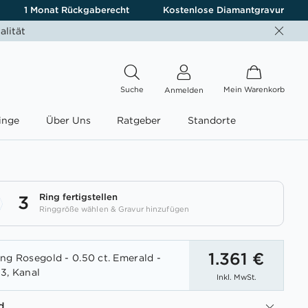
1 Monat Rückgaberecht
Kostenlose Diamantgravur
alität
Suche
Mein Warenkorb
Anmelden
inge
Über Uns
Ratgeber
Standorte
Ring fertigstellen
3
Ringgröße wählen & Gravur hinzufügen
1.361 €
ng Rosegold - 0.50 ct. Emerald -
3, Kanal
Inkl. MwSt.
d