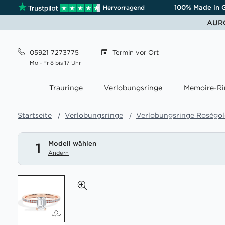
100% Made in 
Hervorragend
AURO
05921 7273775
Termin
vor Ort
Mo - Fr 8 bis 17 Uhr
Trauringe
Verlobungsringe
Memoire-Ri
Startseite
Verlobungsringe
Verlobungsringe Roségo
Modell wählen
1
Ändern
Zum
Ende
der
Bildgalerie
springen