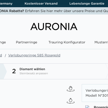
Germany
Kostenloser Versand
Lebenslange Garantie
NIA Rabatte?
Erfahren Sie hier mehr über unsere Preise und Qu
nge
Partnerringe
Trauring Konfigurator
Musterr
ld
Verlobungsringe 585 Rosegold
Diamant wählen
2
Steinbesatz anpassen
Verlobungsri
Modell N°301
Rosegol