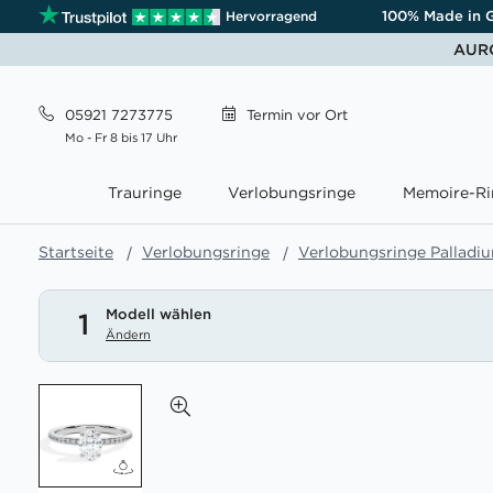
100% Made in 
Hervorragend
AURO
05921 7273775
Termin
vor Ort
Mo - Fr 8 bis 17 Uhr
Trauringe
Verlobungsringe
Memoire-Ri
Startseite
Verlobungsringe
Verlobungsringe Palladi
Modell wählen
1
Ändern
Zum
Ende
der
Bildgalerie
springen