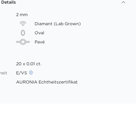
 Details
2 mm
Diamant (Lab Grown)
Oval
Pavé
20 x 0.01 ct.
heit
E/VS
AURONIA Echtheitszertifikat