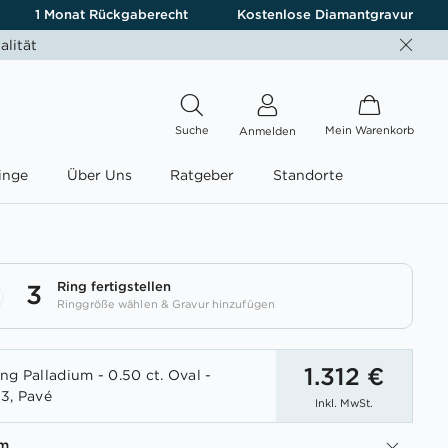
1 Monat Rückgaberecht
Kostenlose Diamantgravur
alität
Suche
Mein Warenkorb
Anmelden
inge
Über Uns
Ratgeber
Standorte
Ring fertigstellen
3
Ringgröße wählen & Gravur hinzufügen
1.312 €
ng Palladium - 0.50 ct. Oval -
3, Pavé
Inkl. MwSt.
um