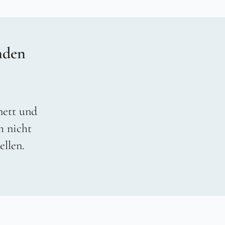
nden
 nett und
h nicht
ellen.