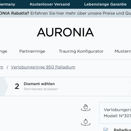
Germany
Kostenloser Versand
Lebenslange Garantie
NIA Rabatte?
Erfahren Sie hier mehr über unsere Preise und Qu
nge
Partnerringe
Trauring Konfigurator
Musterr
um
Verlobungsringe 950 Palladium
Diamant wählen
2
Steinbesatz anpassen
Verlobungsri
Modell N°301
Palladi