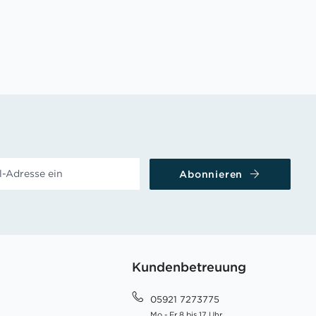
Abonnieren
Kundenbetreuung
05921 7273775
Mo - Fr 8 bis 17 Uhr