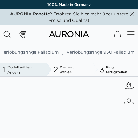
100% Made in Germany
AURONIA Rabatte?
Erfahren Sie hier mehr über unsere
Preise und Qualität
Mein W
Verlobungsringe Palladium
Verlobungsringe 950 Palladium
1
2
3
Modell wählen
Diamant
Ring
wählen
fertigstellen
Ändern
Zum
Ende
der
Bildgalerie
springen