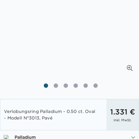
Zum
Anfang
1.331 €
Verlobungsring Palladium - 0.50 ct. Oval
der
- Modell N°3013, Pavé
Inkl. MwSt.
Bildgalerie
springen
Palladium