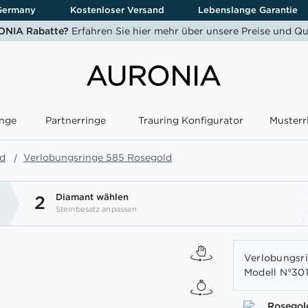
Germany
Kostenloser Versand
Lebenslange Garantie
NIA Rabatte?
Erfahren Sie hier mehr über unsere Preise und Qu
nge
Partnerringe
Trauring Konfigurator
Musterr
ld
Verlobungsringe 585 Rosegold
Diamant wählen
2
Steinbesatz anpassen
Verlobungsri
Modell N°301
Rosegol