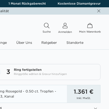
1 Monat Rückgaberecht
Kostenlose Diamantgravur
alität
Suche
Mein Warenkorb
Anmelden
inge
Über Uns
Ratgeber
Standorte
Ring fertigstellen
3
Ringgröße wählen & Gravur hinzufügen
1.361 €
ng Rosegold - 0.50 ct. Tropfen -
3, Kanal
Inkl. MwSt.
d