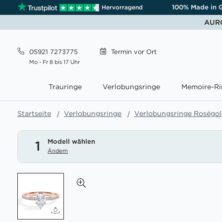
100% Made in 
Hervorragend
AURO
05921 7273775
Termin
vor Ort
Mo - Fr 8 bis 17 Uhr
Trauringe
Verlobungsringe
Memoire-Ri
Startseite
Verlobungsringe
Verlobungsringe Roségo
Modell wählen
1
Ändern
Zum
Ende
der
Bildgalerie
springen