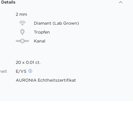
 Details
2 mm
Diamant (Lab Grown)
Tropfen
Kanal
20 x 0.01 ct.
heit
E/VS
AURONIA Echtheitszertifikat