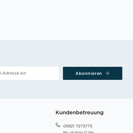
Abonnieren
Kundenbetreuung
05921 7273775
Mo - Fr 8 bis 17 Uhr