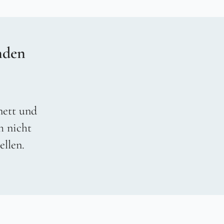
nden
 nett und
h nicht
ellen.