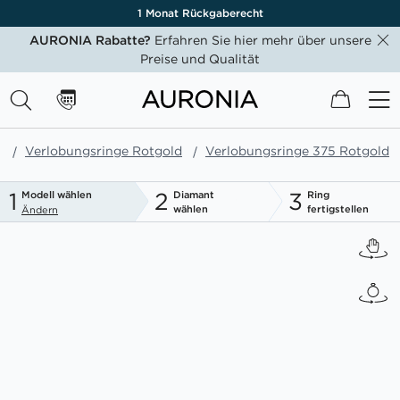
1 Monat Rückgaberecht
AURONIA Rabatte?
Erfahren Sie hier mehr über unsere
Preise und Qualität
Mein W
e
Verlobungsringe Rotgold
Verlobungsringe 375 Rotgold
1
2
3
Modell wählen
Diamant
Ring
wählen
fertigstellen
Ändern
Zum
Ende
der
Bildgalerie
springen