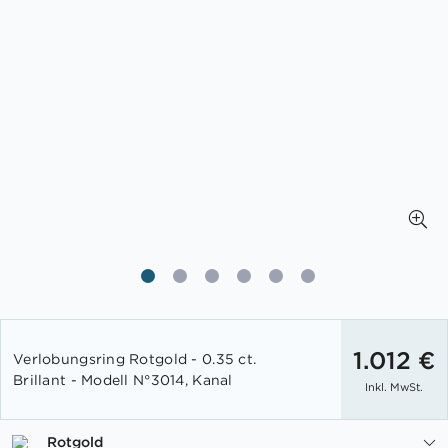
Zum
Anfang
1.012 €
Verlobungsring Rotgold - 0.35 ct.
der
Brillant - Modell N°3014, Kanal
Inkl. MwSt.
Bildgalerie
springen
Rotgold