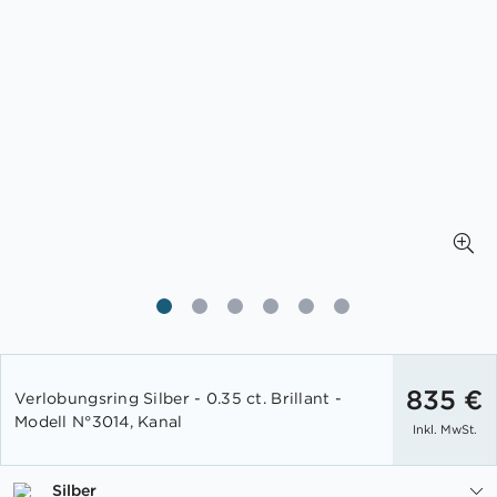
Zum
Anfang
835 €
Verlobungsring Silber - 0.35 ct. Brillant -
der
Modell N°3014, Kanal
Inkl. MwSt.
Bildgalerie
springen
Silber