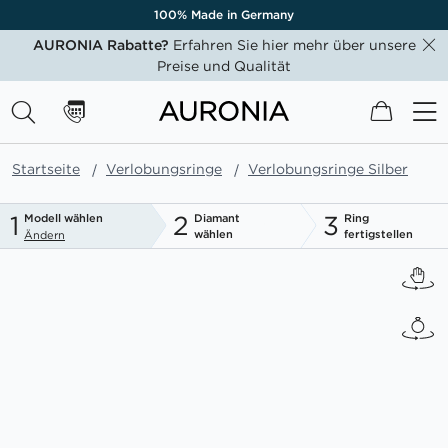
100% Made in Germany
AURONIA Rabatte?
Erfahren Sie hier mehr über unsere
Preise und Qualität
Mein W
Startseite
Verlobungsringe
Verlobungsringe Silber
1
2
3
Modell wählen
Diamant
Ring
wählen
fertigstellen
Ändern
Zum
Ende
der
Bildgalerie
springen