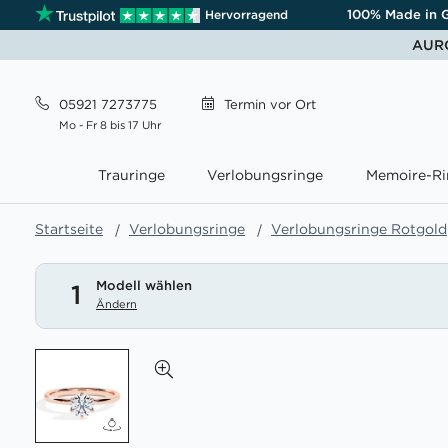
100% Made in 
Hervorragend
AURO
05921 7273775
Termin
vor Ort
Mo - Fr 8 bis 17 Uhr
Trauringe
Verlobungsringe
Memoire-Ri
Startseite
Verlobungsringe
Verlobungsringe Rotgold
Modell wählen
1
Ändern
Zum
Ende
der
Bildgalerie
springen