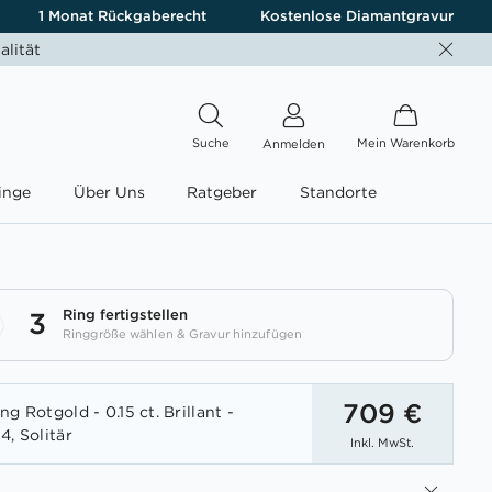
1 Monat Rückgaberecht
Kostenlose Diamantgravur
alität
Suche
Mein Warenkorb
Anmelden
inge
Über Uns
Ratgeber
Standorte
Ring fertigstellen
3
Ringgröße wählen & Gravur hinzufügen
709 €
g Rotgold - 0.15 ct. Brillant -
4, Solitär
Inkl. MwSt.