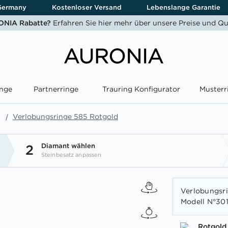
Germany
Kostenloser Versand
Lebenslange Garantie
NIA Rabatte?
Erfahren Sie hier mehr über unsere Preise und Qu
nge
Partnerringe
Trauring Konfigurator
Musterr
Verlobungsringe 585 Rotgold
Diamant wählen
2
Steinbesatz anpassen
Verlobungsrin
Modell N°301
Rotgold