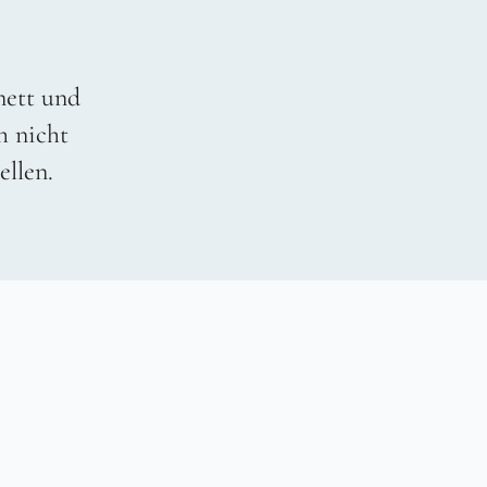
 nett und
h nicht
ellen.