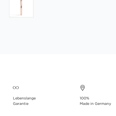
Zum
Anfang
der
Bildgalerie
springen
Lebenslange
100%
Garantie
Made in Germany