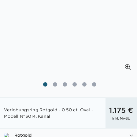
Zum
Anfang
1.175 €
Verlobungsring Rotgold - 0.50 ct. Oval -
der
Modell N°3014, Kanal
Inkl. MwSt.
Bildgalerie
springen
Rotgold