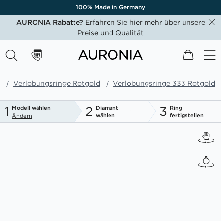
100% Made in Germany
AURONIA Rabatte?
Erfahren Sie hier mehr über unsere
Preise und Qualität
Mein W
e
Verlobungsringe Rotgold
Verlobungsringe 333 Rotgold
1
2
3
Modell wählen
Diamant
Ring
wählen
fertigstellen
Ändern
Zum
Ende
der
Bildgalerie
springen