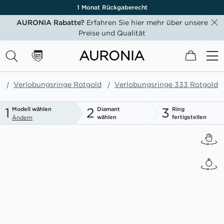
1 Monat Rückgaberecht
AURONIA Rabatte?
Erfahren Sie hier mehr über unsere
Preise und Qualität
Mein W
e
Verlobungsringe Rotgold
Verlobungsringe 333 Rotgold
1
2
3
Modell wählen
Diamant
Ring
wählen
fertigstellen
Ändern
Zum
Ende
der
Bildgalerie
springen