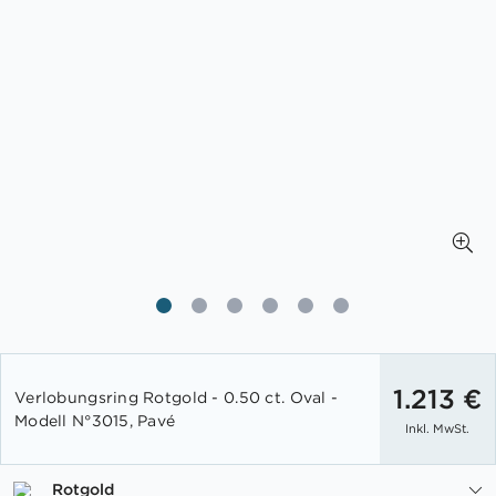
Zum
Anfang
1.213 €
Verlobungsring Rotgold - 0.50 ct. Oval -
der
Modell N°3015, Pavé
Inkl. MwSt.
Bildgalerie
springen
Rotgold