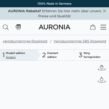
100% Made in Germany
AURONIA Rabatte?
Erfahren Sie hier mehr über unsere
Preise und Qualität
Mein W
Verlobungsringe Roségold
Verlobungsringe 585 Rosegold
1
2
3
Modell wählen
Diamant
Ring
wählen
fertigstellen
Ändern
Zum
Ende
der
Bildgalerie
springen