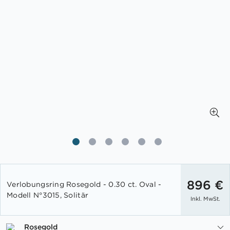
Zum
Anfang
896 €
Verlobungsring Rosegold - 0.30 ct. Oval -
der
Modell N°3015, Solitär
Inkl. MwSt.
Bildgalerie
springen
Rosegold