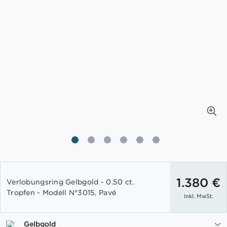
Zum
Anfang
1.380 €
Verlobungsring Gelbgold - 0.50 ct.
der
Tropfen - Modell N°3015, Pavé
Inkl. MwSt.
Bildgalerie
springen
Gelbgold