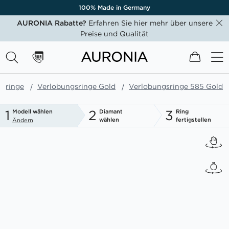
100% Made in Germany
AURONIA Rabatte?
Erfahren Sie hier mehr über unsere
Preise und Qualität
Mein W
gsringe
Verlobungsringe Gold
Verlobungsringe 585 Gold
1
2
3
Modell wählen
Diamant
Ring
wählen
fertigstellen
Ändern
Zum
Ende
der
Bildgalerie
springen