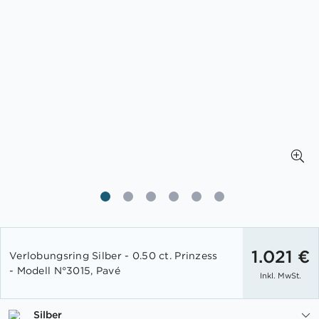
Zum
Anfang
1.021 €
Verlobungsring Silber - 0.50 ct. Prinzess
der
- Modell N°3015, Pavé
Inkl. MwSt.
Bildgalerie
springen
Silber