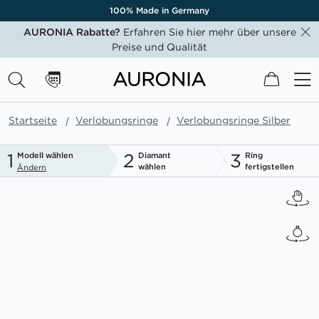
100% Made in Germany
AURONIA Rabatte?
Erfahren Sie hier mehr über unsere
Preise und Qualität
Mein W
Startseite
Verlobungsringe
Verlobungsringe Silber
1
2
3
Modell wählen
Diamant
Ring
wählen
fertigstellen
Ändern
Zum
Ende
der
Bildgalerie
springen