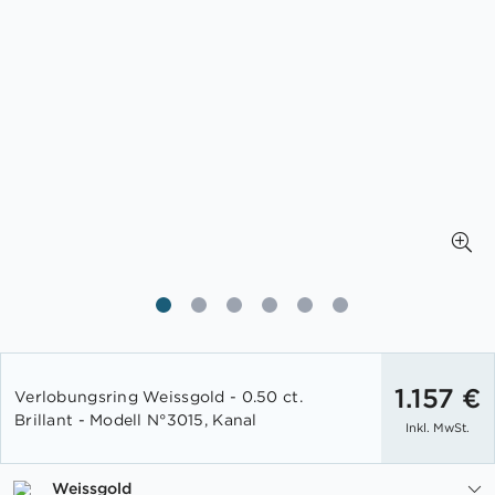
Zum
Anfang
1.157 €
Verlobungsring Weissgold - 0.50 ct.
der
Brillant - Modell N°3015, Kanal
Inkl. MwSt.
Bildgalerie
springen
Weissgold