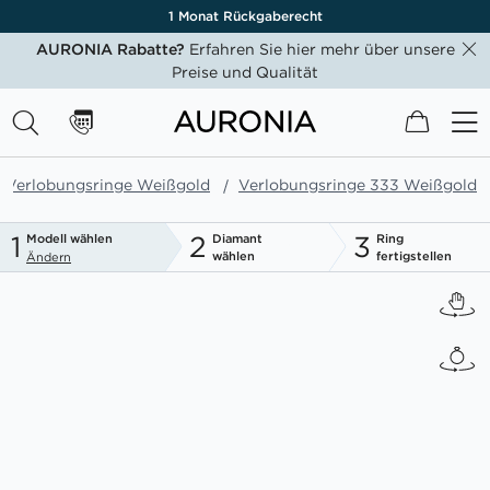
1 Monat Rückgaberecht
AURONIA Rabatte?
Erfahren Sie hier mehr über unsere
Preise und Qualität
Mein W
Verlobungsringe Weißgold
Verlobungsringe 333 Weißgold
1
2
3
Modell wählen
Diamant
Ring
wählen
fertigstellen
Ändern
Zum
Ende
der
Bildgalerie
springen