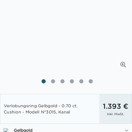
Zum
Anfang
1.393 €
Verlobungsring Gelbgold - 0.70 ct.
der
Cushion - Modell N°3015, Kanal
Inkl. MwSt.
Bildgalerie
springen
Gelbgold