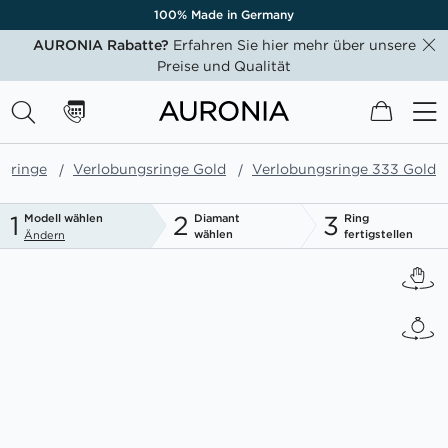
100% Made in Germany
AURONIA Rabatte?
Erfahren Sie hier mehr über unsere
Preise und Qualität
Mein W
gsringe
Verlobungsringe Gold
Verlobungsringe 333 Gold
1
2
3
Modell wählen
Diamant
Ring
wählen
fertigstellen
Ändern
Zum
Ende
der
Bildgalerie
springen