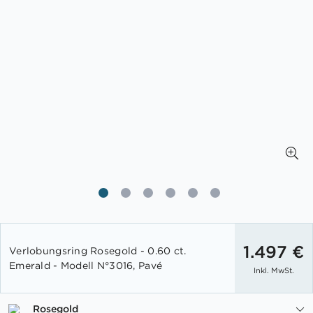
Zum
Anfang
1.497 €
Verlobungsring Rosegold - 0.60 ct.
der
Emerald - Modell N°3016, Pavé
Inkl. MwSt.
Bildgalerie
springen
Rosegold