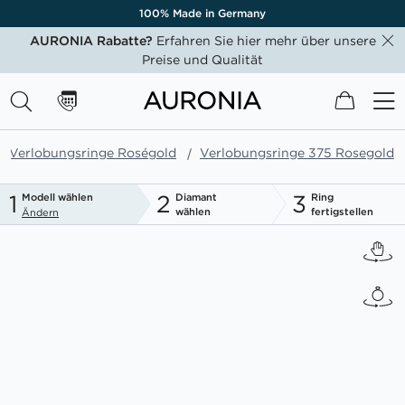
100% Made in Germany
AURONIA Rabatte?
Erfahren Sie hier mehr über unsere
Preise und Qualität
Mein W
Verlobungsringe Roségold
Verlobungsringe 375 Rosegold
1
2
3
Modell wählen
Diamant
Ring
wählen
fertigstellen
Ändern
Zum
Ende
der
Bildgalerie
springen