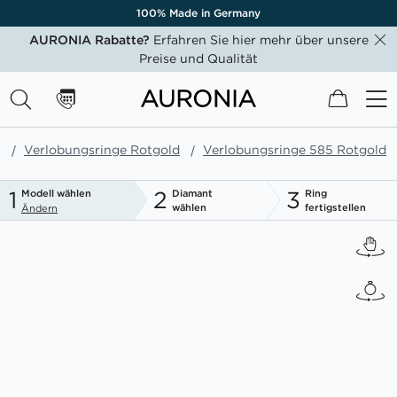
100% Made in Germany
AURONIA Rabatte?
Erfahren Sie hier mehr über unsere
Preise und Qualität
Mein W
e
Verlobungsringe Rotgold
Verlobungsringe 585 Rotgold
1
2
3
Modell wählen
Diamant
Ring
wählen
fertigstellen
Ändern
Zum
Ende
der
Bildgalerie
springen