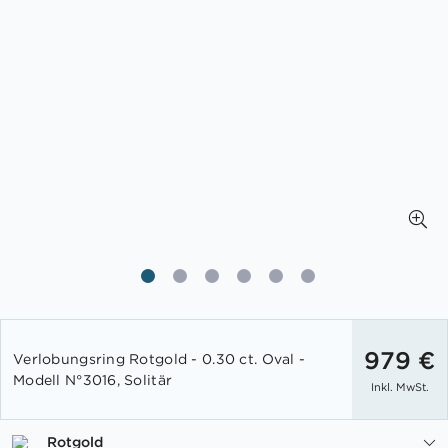
Zum
Anfang
979 €
Verlobungsring Rotgold - 0.30 ct. Oval -
der
Modell N°3016, Solitär
Inkl. MwSt.
Bildgalerie
springen
Rotgold