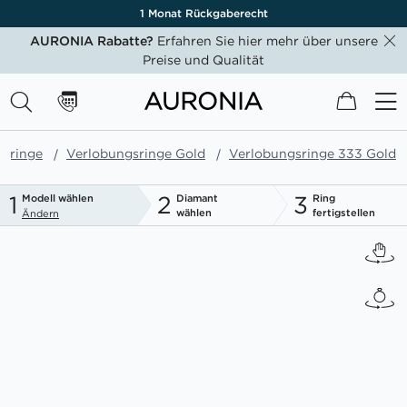
1 Monat Rückgaberecht
AURONIA Rabatte?
Erfahren Sie hier mehr über unsere
Preise und Qualität
Mein W
gsringe
Verlobungsringe Gold
Verlobungsringe 333 Gold
1
2
3
Modell wählen
Diamant
Ring
wählen
fertigstellen
Ändern
Zum
Ende
der
Bildgalerie
springen