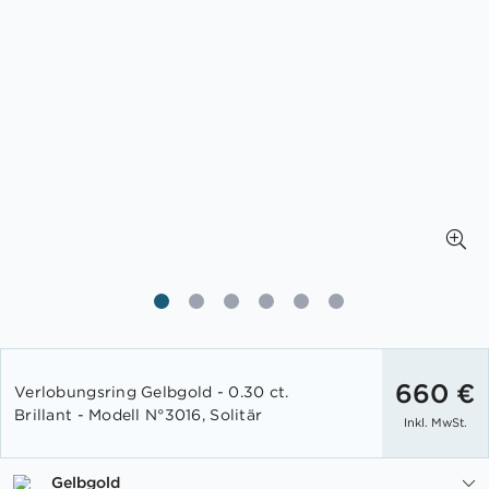
Zum
Anfang
660 €
Verlobungsring Gelbgold - 0.30 ct.
der
Brillant - Modell N°3016, Solitär
Inkl. MwSt.
Bildgalerie
springen
Gelbgold