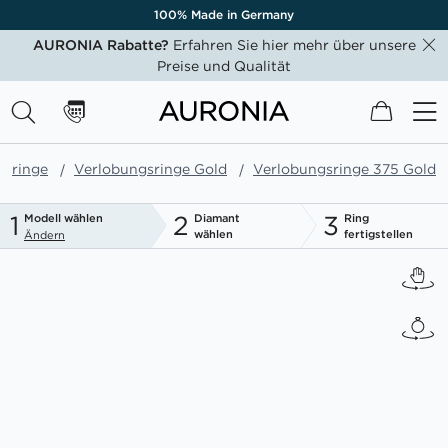
100% Made in Germany
AURONIA Rabatte?
Erfahren Sie hier mehr über unsere
Preise und Qualität
Mein W
gsringe
Verlobungsringe Gold
Verlobungsringe 375 Gold
1
2
3
Modell wählen
Diamant
Ring
wählen
fertigstellen
Ändern
Zum
Ende
der
Bildgalerie
springen