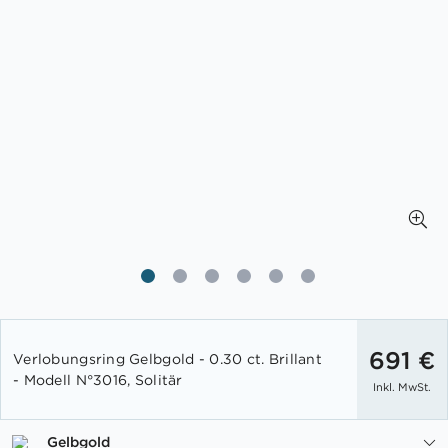
Zum
Anfang
691 €
Verlobungsring Gelbgold - 0.30 ct. Brillant
der
- Modell N°3016, Solitär
Inkl. MwSt.
Bildgalerie
springen
Gelbgold