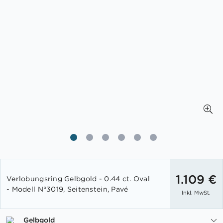
Zum
Anfang
1.109 €
Verlobungsring Gelbgold - 0.44 ct. Oval
der
- Modell N°3019, Seitenstein, Pavé
Inkl. MwSt.
Bildgalerie
springen
Gelbgold