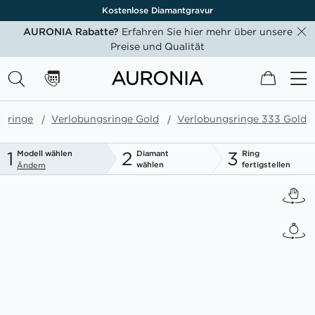
vur
Hervorr
AURONIA Rabatte?
Erfahren Sie hier mehr über unsere
Preise und Qualität
Mein W
gsringe
Verlobungsringe Gold
Verlobungsringe 333 Gold
1
2
3
Modell wählen
Diamant
Ring
wählen
fertigstellen
Ändern
Zum
Ende
der
Bildgalerie
springen