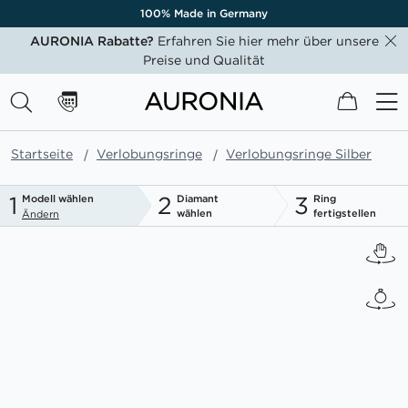
100% Made in Germany
AURONIA Rabatte?
Erfahren Sie hier mehr über unsere
Preise und Qualität
Mein W
Startseite
Verlobungsringe
Verlobungsringe Silber
1
2
3
Modell wählen
Diamant
Ring
wählen
fertigstellen
Ändern
Zum
Ende
der
Bildgalerie
springen