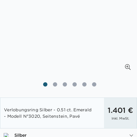
Zum
Anfang
1.401 €
Verlobungsring Silber - 0.51 ct. Emerald
der
- Modell N°3020, Seitenstein, Pavé
Inkl. MwSt.
Bildgalerie
springen
Silber