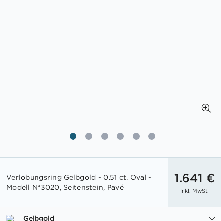
Zum
Anfang
1.641 €
Verlobungsring Gelbgold - 0.51 ct. Oval -
der
Modell N°3020, Seitenstein, Pavé
Inkl. MwSt.
Bildgalerie
springen
Gelbgold