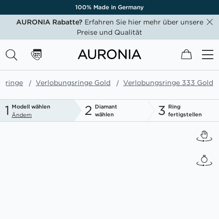
100% Made in Germany
AURONIA Rabatte?
Erfahren Sie hier mehr über unsere
Preise und Qualität
Mein W
gsringe
Verlobungsringe Gold
Verlobungsringe 333 Gold
1
2
3
Modell wählen
Diamant
Ring
wählen
fertigstellen
Ändern
Zum
Ende
der
Bildgalerie
springen