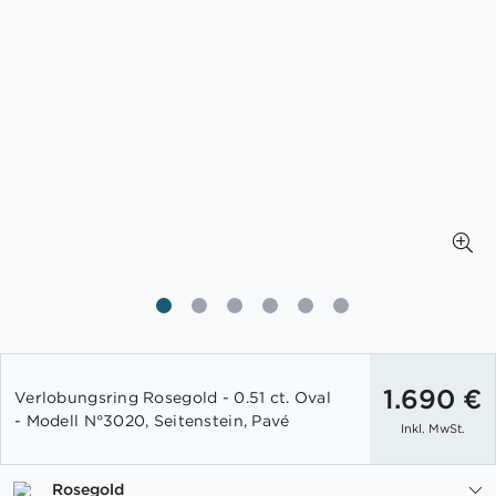
Zum
Anfang
1.690 €
Verlobungsring Rosegold - 0.51 ct. Oval
der
- Modell N°3020, Seitenstein, Pavé
Inkl. MwSt.
Bildgalerie
springen
Rosegold