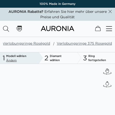
100% Made in Germany
AURONIA Rabatte?
Erfahren Sie hier mehr über unsere
Preise und Qualität
Mein W
Verlobungsringe Roségold
Verlobungsringe 375 Rosegold
1
2
3
Modell wählen
Diamant
Ring
wählen
fertigstellen
Ändern
Zum
Ende
der
Bildgalerie
springen