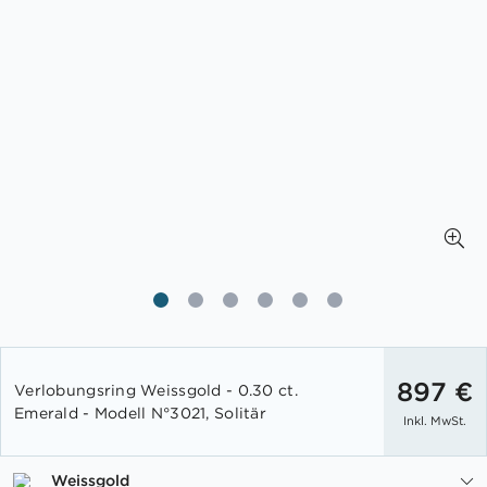
Zum
Anfang
897 €
Verlobungsring Weissgold - 0.30 ct.
der
Emerald - Modell N°3021, Solitär
Inkl. MwSt.
Bildgalerie
springen
Weissgold