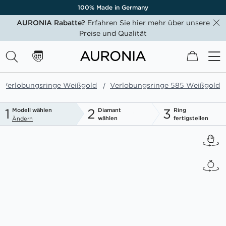
100% Made in Germany
AURONIA Rabatte?
Erfahren Sie hier mehr über unsere
Preise und Qualität
Mein W
Verlobungsringe Weißgold
Verlobungsringe 585 Weißgold
1
2
3
Modell wählen
Diamant
Ring
wählen
fertigstellen
Ändern
Zum
Ende
der
Bildgalerie
springen