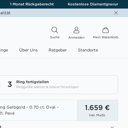
1 Monat Rückgaberecht
Kostenlose Diamantgravur
alität
Suche
Mein Warenkorb
Anmelden
inge
Über Uns
Ratgeber
Standorte
Ring fertigstellen
3
Ringgröße wählen & Gravur hinzufügen
1.659 €
ng Gelbgold - 0.70 ct. Oval -
1, Pavé
Inkl. MwSt.
d