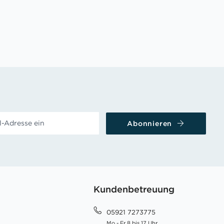
Abonnieren
Kundenbetreuung
05921 7273775
Mo - Fr 8 bis 17 Uhr