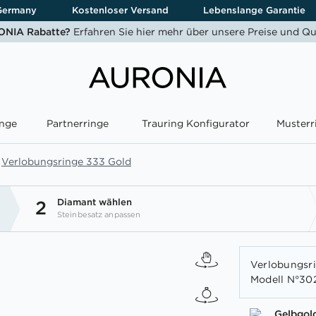
Germany
Kostenloser Versand
Lebenslange Garantie
NIA Rabatte?
Erfahren Sie hier mehr über unsere Preise und Qu
nge
Partnerringe
Trauring Konfigurator
Musterr
Verlobungsringe 333 Gold
Diamant wählen
2
Steinbesatz anpassen
Verlobungsri
Modell N°302
Gelbgol