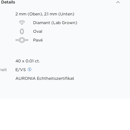
 Details
2 mm (Oben), 2.1 mm (Unten)
Diamant (Lab Grown)
Oval
Pavé
40 x 0.01 ct.
heit
E/VS
AURONIA Echtheitszertifikat