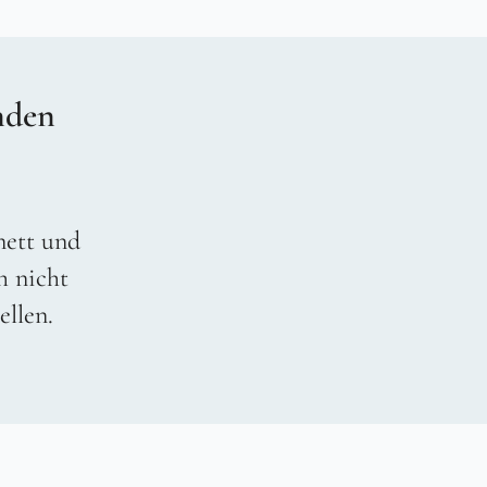
nden
 nett und
h nicht
ellen.