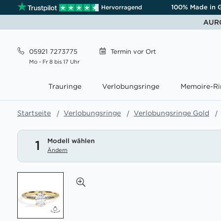
100% Made in 
Hervorragend
AURO
05921 7273775
Termin
vor Ort
Mo - Fr 8 bis 17 Uhr
Trauringe
Verlobungsringe
Memoire-Ri
Startseite
Verlobungsringe
Verlobungsringe Gold
Modell wählen
1
Ändern
Zum
Ende
der
Bildgalerie
springen