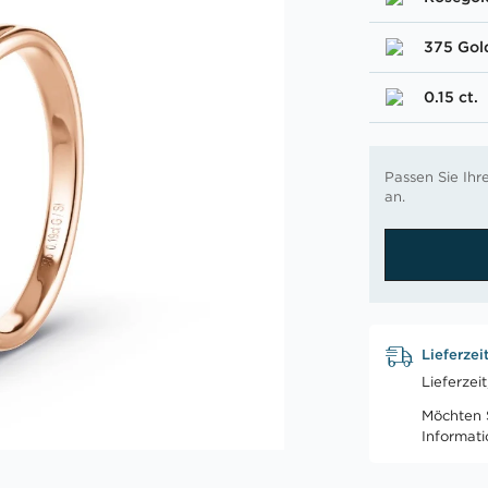
375 Gol
0.15 ct.
Passen Sie Ih
an.
Lieferzei
Lieferzei
Möchten S
Informat