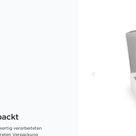
packt
ertig verarbeiteten
skreten Verpackung