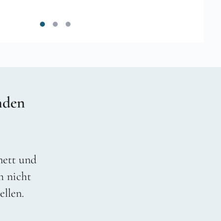
nden
 nett und
h nicht
ellen.