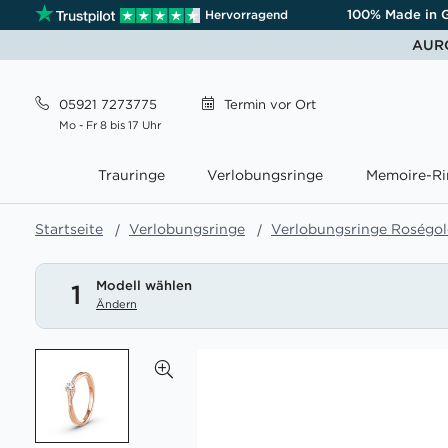
100% Made in 
Hervorragend
AURO
05921 7273775
Termin
vor Ort
Mo - Fr 8 bis 17 Uhr
Trauringe
Verlobungsringe
Memoire-Ri
Startseite
Verlobungsringe
Verlobungsringe Roségo
Modell wählen
1
Ändern
Zum
Ende
der
Bildgalerie
springen