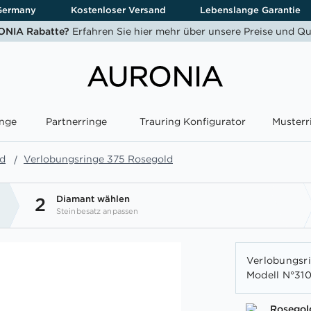
Germany
Kostenloser Versand
Lebenslange Garantie
NIA Rabatte?
Erfahren Sie hier mehr über unsere Preise und Qu
nge
Partnerringe
Trauring Konfigurator
Musterr
ld
Verlobungsringe 375 Rosegold
Diamant wählen
2
Steinbesatz anpassen
Verlobungsrin
Modell N°31
Rosegol