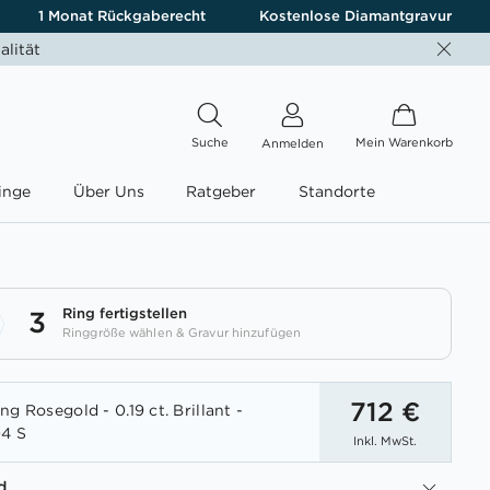
1 Monat Rückgaberecht
Kostenlose Diamantgravur
alität
Suche
Mein Warenkorb
Anmelden
inge
Über Uns
Ratgeber
Standorte
Ring fertigstellen
3
Ringgröße wählen & Gravur hinzufügen
712 €
g Rosegold - 0.19 ct. Brillant -
04 S
Inkl. MwSt.
d