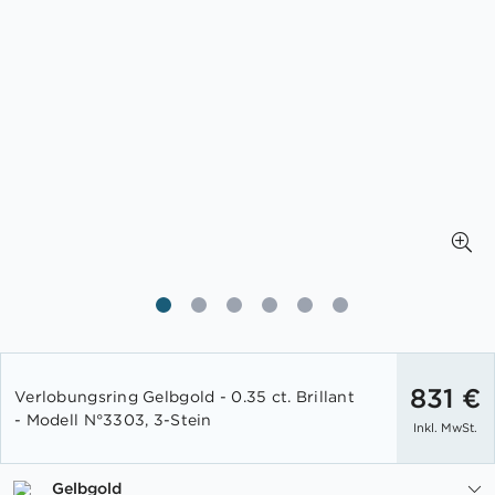
Zum
Anfang
831 €
Verlobungsring Gelbgold - 0.35 ct. Brillant
der
- Modell N°3303, 3-Stein
Inkl. MwSt.
Bildgalerie
springen
Gelbgold