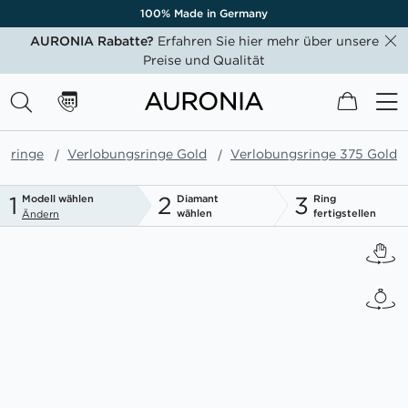
100% Made in Germany
AURONIA Rabatte?
Erfahren Sie hier mehr über unsere
Preise und Qualität
Mein W
gsringe
Verlobungsringe Gold
Verlobungsringe 375 Gold
1
2
3
Modell wählen
Diamant
Ring
wählen
fertigstellen
Ändern
Zum
Ende
der
Bildgalerie
springen