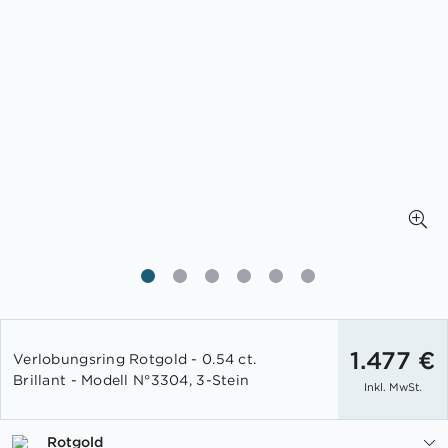
Zum
Anfang
1.477 €
Verlobungsring Rotgold - 0.54 ct.
der
Brillant - Modell N°3304, 3-Stein
Inkl. MwSt.
Bildgalerie
springen
Rotgold