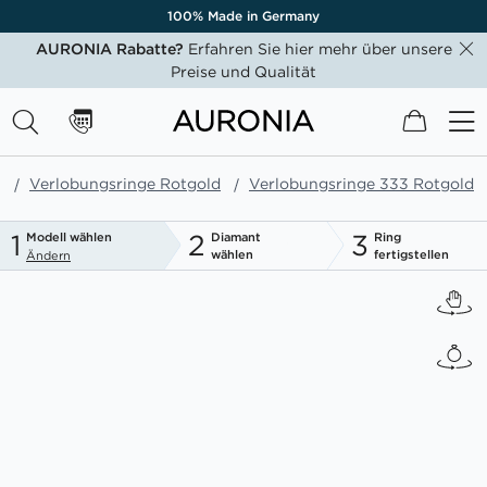
100% Made in Germany
AURONIA Rabatte?
Erfahren Sie hier mehr über unsere
Preise und Qualität
Mein W
e
Verlobungsringe Rotgold
Verlobungsringe 333 Rotgold
1
2
3
Modell wählen
Diamant
Ring
wählen
fertigstellen
Ändern
Zum
Ende
der
Bildgalerie
springen