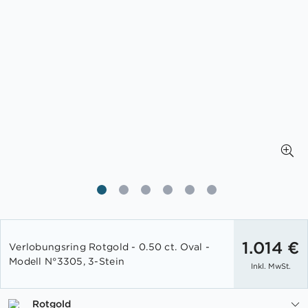
Zum
Anfang
1.014 €
Verlobungsring Rotgold - 0.50 ct. Oval -
der
Modell N°3305, 3-Stein
Inkl. MwSt.
Bildgalerie
springen
Rotgold