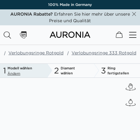
100% Made in Germany
AURONIA Rabatte?
Erfahren Sie hier mehr über unsere
Preise und Qualität
Mein W
e
Verlobungsringe Rotgold
Verlobungsringe 333 Rotgold
1
2
3
Modell wählen
Diamant
Ring
wählen
fertigstellen
Ändern
Zum
Ende
der
Bildgalerie
springen