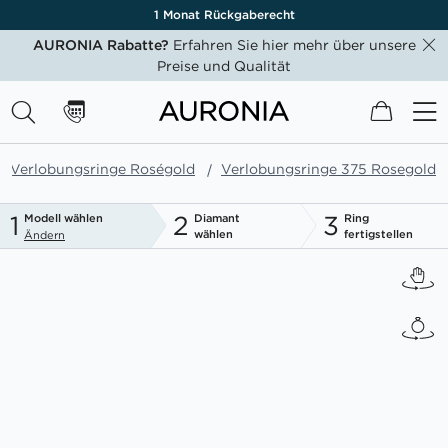
1 Monat Rückgaberecht
AURONIA Rabatte?
Erfahren Sie hier mehr über unsere
Preise und Qualität
Mein W
Verlobungsringe Roségold
Verlobungsringe 375 Rosegold
1
2
3
Modell wählen
Diamant
Ring
wählen
fertigstellen
Ändern
Zum
Ende
der
Bildgalerie
springen