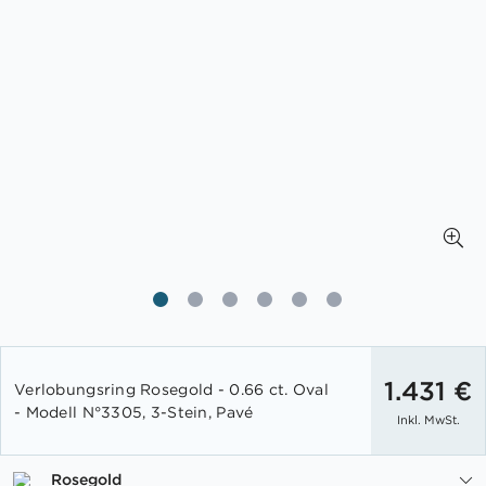
Zum
Anfang
1.431 €
Verlobungsring Rosegold - 0.66 ct. Oval
der
- Modell N°3305, 3-Stein, Pavé
Inkl. MwSt.
Bildgalerie
springen
Rosegold