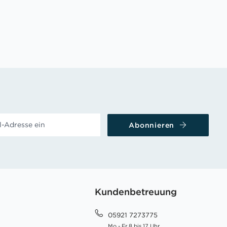
Abonnieren
Kundenbetreuung
05921 7273775
Mo - Fr 8 bis 17 Uhr