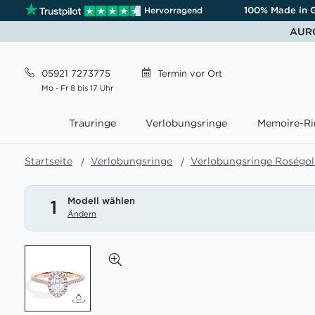
100% Made in 
Hervorragend
AURO
05921 7273775
Termin
vor Ort
Mo - Fr 8 bis 17 Uhr
Trauringe
Verlobungsringe
Memoire-Ri
Startseite
Verlobungsringe
Verlobungsringe Roségo
Modell wählen
1
Ändern
Zum
Ende
der
Bildgalerie
springen