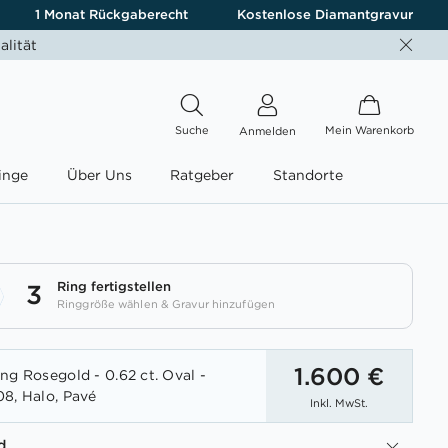
1 Monat Rückgaberecht
Kostenlose Diamantgravur
alität
Suche
Mein Warenkorb
Anmelden
inge
Über Uns
Ratgeber
Standorte
Ring fertigstellen
3
Ringgröße wählen & Gravur hinzufügen
1.600 €
ng Rosegold - 0.62 ct. Oval -
8, Halo, Pavé
Inkl. MwSt.
d