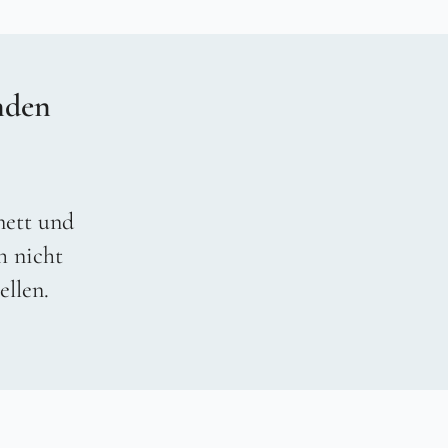
nden
 nett und
h nicht
ellen.