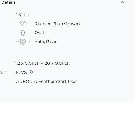
 Details
1.8 mm
Diamant (Lab Grown)
Oval
Halo, Pavé
12 x 0.01 ct. + 20 x 0.01 ct.
heit
E/VS
AURONIA Echtheitszertifikat