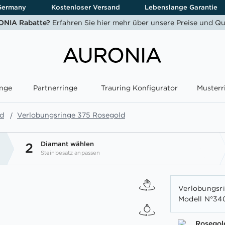
Germany
Kostenloser Versand
Lebenslange Garantie
NIA Rabatte?
Erfahren Sie hier mehr über unsere Preise und Qu
nge
Partnerringe
Trauring Konfigurator
Musterr
ld
Verlobungsringe 375 Rosegold
Diamant wählen
2
Steinbesatz anpassen
Verlobungsri
Modell N°340
Rosegol