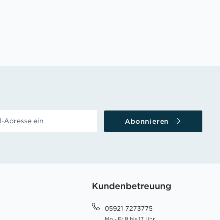
Abonnieren
Kundenbetreuung
05921 7273775
Mo - Fr 8 bis 17 Uhr