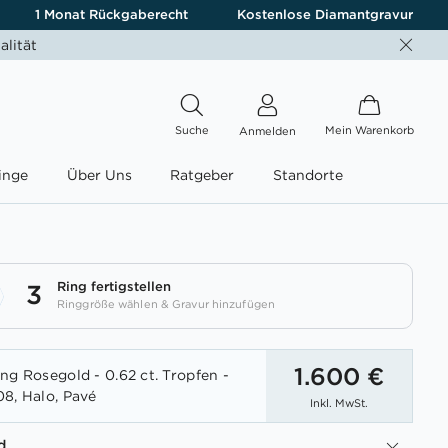
1 Monat Rückgaberecht
Kostenlose Diamantgravur
alität
Suche
Mein Warenkorb
Anmelden
inge
Über Uns
Ratgeber
Standorte
Ring fertigstellen
3
Ringgröße wählen & Gravur hinzufügen
1.600 €
ng Rosegold - 0.62 ct. Tropfen -
8, Halo, Pavé
Inkl. MwSt.
d