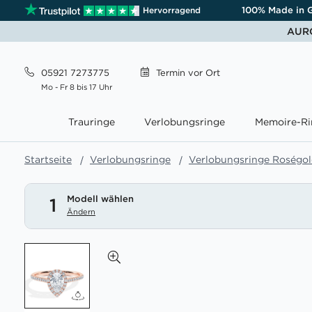
100% Made in 
Hervorragend
AURO
05921 7273775
Termin
vor Ort
Mo - Fr 8 bis 17 Uhr
Trauringe
Verlobungsringe
Memoire-Ri
Startseite
Verlobungsringe
Verlobungsringe Roségo
Modell wählen
1
Ändern
Zum
Ende
der
Bildgalerie
springen