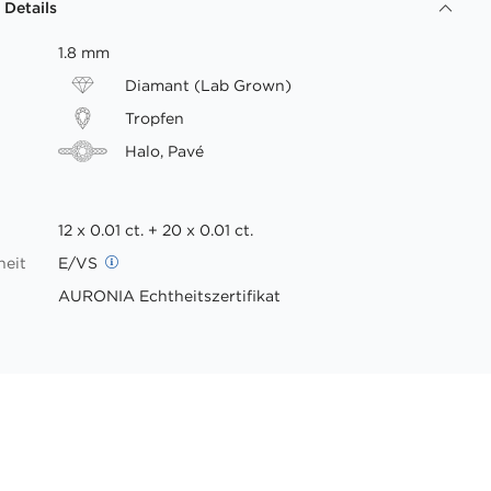
 Details
1.8 mm
Diamant (Lab Grown)
Tropfen
Halo, Pavé
12 x 0.01 ct. + 20 x 0.01 ct.
heit
E/VS
AURONIA Echtheitszertifikat