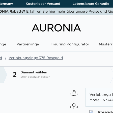
Germany
Kostenloser Versand
Lebenslange Garantie
NIA Rabatte?
Erfahren Sie hier mehr über unsere Preise und Qu
nge
Partnerringe
Trauring Konfigurator
Musterr
ld
Verlobungsringe 375 Rosegold
Diamant wählen
2
Steinbesatz anpassen
Verlobungsri
Modell N°340
Rosegol