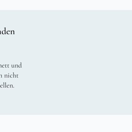
nden
 nett und
h nicht
ellen.