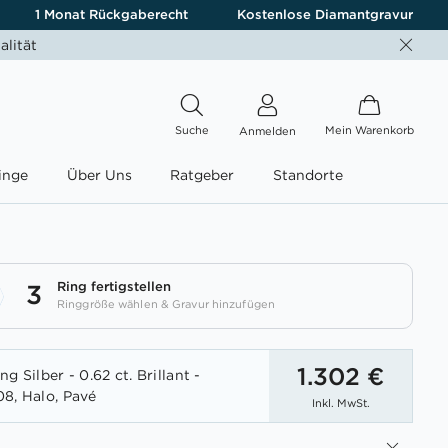
1 Monat Rückgaberecht
Kostenlose Diamantgravur
alität
Suche
Mein Warenkorb
Anmelden
inge
Über Uns
Ratgeber
Standorte
Ring fertigstellen
3
Ringgröße wählen & Gravur hinzufügen
1.302 €
g Silber - 0.62 ct. Brillant -
8, Halo, Pavé
Inkl. MwSt.