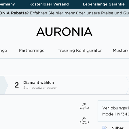
Germany
Kostenloser Versand
Lebenslange Garantie
NIA Rabatte?
Erfahren Sie hier mehr über unsere Preise und Qu
nge
Partnerringe
Trauring Konfigurator
Musterr
Diamant wählen
2
Steinbesatz anpassen
Verlobungsrin
Modell N°340
Silber