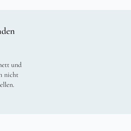
nden
 nett und
h nicht
ellen.