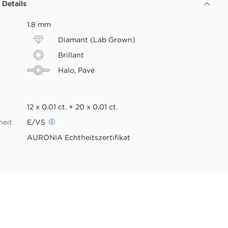
 Details
1.8 mm
Diamant (Lab Grown)
Brillant
Halo, Pavé
12 x 0.01 ct. + 20 x 0.01 ct.
heit
E/VS
AURONIA Echtheitszertifikat