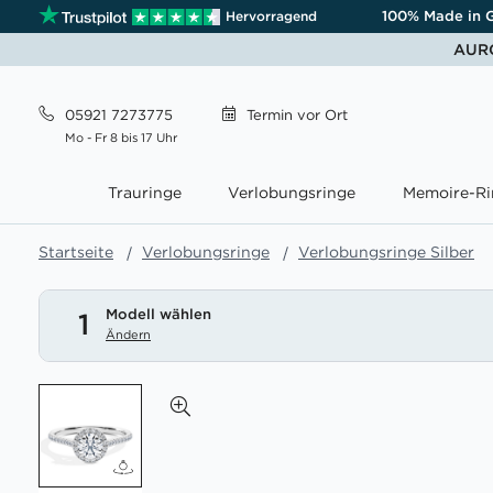
100% Made in 
Hervorragend
AURO
05921 7273775
Termin
vor Ort
Mo - Fr 8 bis 17 Uhr
Trauringe
Verlobungsringe
Memoire-Ri
Startseite
Verlobungsringe
Verlobungsringe Silber
Modell wählen
1
Ändern
Zum
Ende
der
Bildgalerie
springen