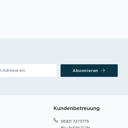
Abonnieren
Kundenbetreuung
05921 7273775
Mo - Fr 8 bis 17 Uhr