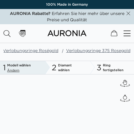
100% Made in Germany
AURONIA Rabatte?
Erfahren Sie hier mehr über unsere
Preise und Qualität
Mein W
Verlobungsringe Roségold
Verlobungsringe 375 Rosegold
1
2
3
Modell wählen
Diamant
Ring
wählen
fertigstellen
Ändern
Zum
Ende
der
Bildgalerie
springen