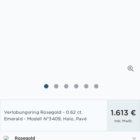
Zum
Anfang
1.613 €
Verlobungsring Rosegold - 0.62 ct.
der
Emerald - Modell N°3409, Halo, Pavé
Inkl. MwSt.
Bildgalerie
springen
Rosegold