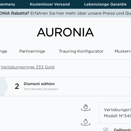
Germany
Kostenloser Versand
Lebenslange Garantie
NIA Rabatte?
Erfahren Sie hier mehr über unsere Preise und Qu
nge
Partnerringe
Trauring Konfigurator
Musterr
Verlobungsringe 333 Gold
Diamant wählen
2
Steinbesatz anpassen
Verlobungsri
Modell N°34
Gelbgol