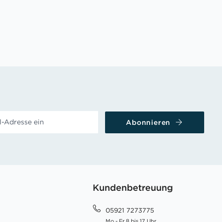
Abonnieren
Kundenbetreuung
05921 7273775
Mo - Fr 8 bis 17 Uhr