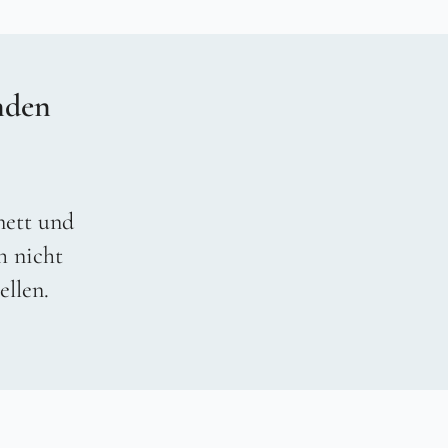
nden
 nett und
h nicht
ellen.