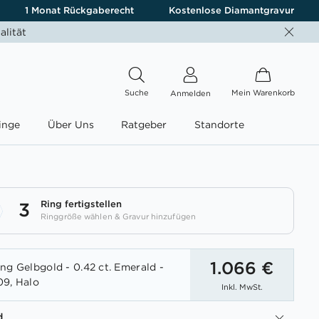
1 Monat Rückgaberecht
Kostenlose Diamantgravur
alität
Suche
Mein Warenkorb
Anmelden
inge
Über Uns
Ratgeber
Standorte
Ring fertigstellen
3
Ringgröße wählen & Gravur hinzufügen
1.066 €
ng Gelbgold - 0.42 ct. Emerald -
09, Halo
Inkl. MwSt.
d