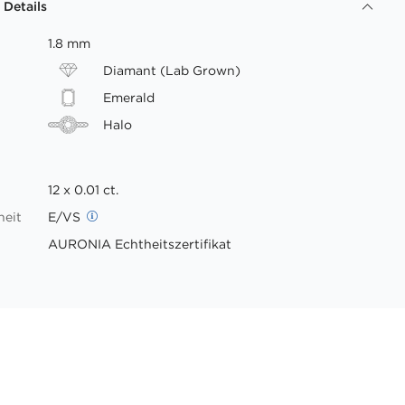
 Details
1.8 mm
Diamant (Lab Grown)
Emerald
Halo
12 x 0.01 ct.
heit
E/VS
AURONIA Echtheitszertifikat