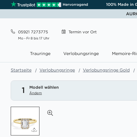
100% Made in 
Hervorragend
AURO
05921 7273775
Termin
vor Ort
Mo - Fr 8 bis 17 Uhr
Trauringe
Verlobungsringe
Memoire-Ri
Startseite
Verlobungsringe
Verlobungsringe Gold
Modell wählen
1
Ändern
Zum
Ende
der
Bildgalerie
springen