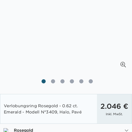
Zum
Anfang
2.046 €
Verlobungsring Rosegold - 0.62 ct.
der
Emerald - Modell N°3409, Halo, Pavé
Inkl. MwSt.
Bildgalerie
springen
Rosegold