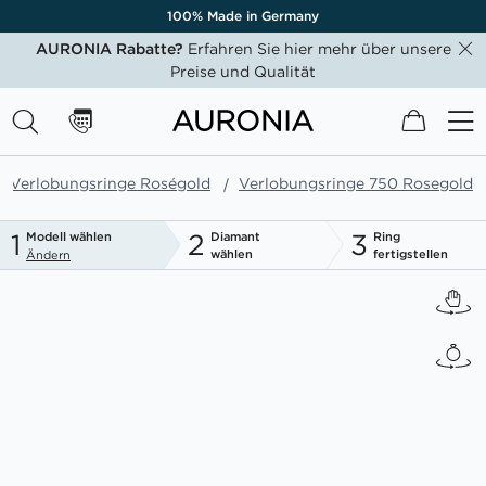
100% Made in Germany
AURONIA Rabatte?
Erfahren Sie hier mehr über unsere
Preise und Qualität
Mein W
Verlobungsringe Roségold
Verlobungsringe 750 Rosegold
1
2
3
Modell wählen
Diamant
Ring
wählen
fertigstellen
Ändern
Zum
Ende
der
Bildgalerie
springen