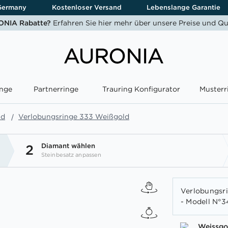
Germany
Kostenloser Versand
Lebenslange Garantie
NIA Rabatte?
Erfahren Sie hier mehr über unsere Preise und Qu
nge
Partnerringe
Trauring Konfigurator
Musterr
ld
Verlobungsringe 333 Weißgold
Diamant wählen
2
Steinbesatz anpassen
Verlobungsri
- Modell N°3
Weissgo