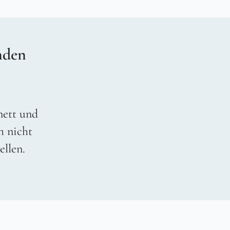
nden
 nett und
h nicht
ellen.