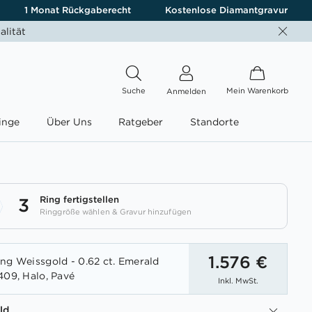
1 Monat Rückgaberecht
Kostenlose Diamantgravur
alität
Suche
Mein Warenkorb
Anmelden
inge
Über Uns
Ratgeber
Standorte
Ring fertigstellen
3
Ringgröße wählen & Gravur hinzufügen
1.576 €
ng Weissgold - 0.62 ct. Emerald
409, Halo, Pavé
Inkl. MwSt.
ld