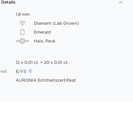
 Details
1.8 mm
Diamant (Lab Grown)
Emerald
Halo, Pavé
12 x 0.01 ct. + 20 x 0.01 ct.
heit
E/VS
AURONIA Echtheitszertifikat