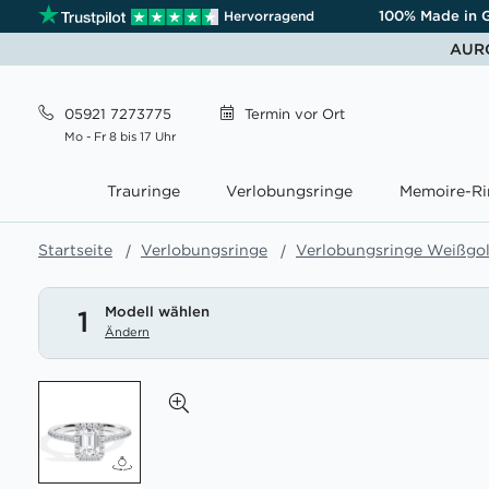
100% Made in 
Hervorragend
AURO
05921 7273775
Termin
vor Ort
Mo - Fr 8 bis 17 Uhr
Trauringe
Verlobungsringe
Memoire-Ri
Startseite
Verlobungsringe
Verlobungsringe Weißgo
Modell wählen
1
Ändern
Zum
Ende
der
Bildgalerie
springen