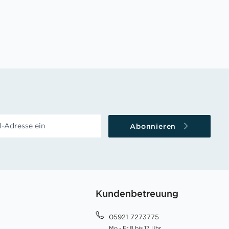
Abonnieren
Kundenbetreuung
05921 7273775
Mo - Fr 8 bis 17 Uhr