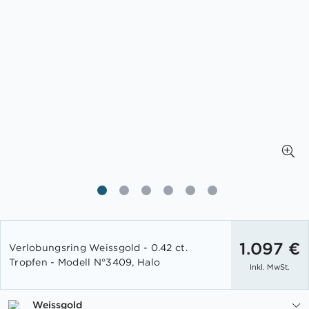
Zum
Anfang
1.097 €
Verlobungsring Weissgold - 0.42 ct.
der
Tropfen - Modell N°3409, Halo
Inkl. MwSt.
Bildgalerie
springen
Weissgold