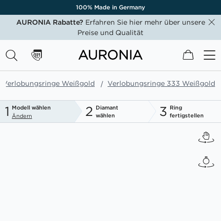
100% Made in Germany
AURONIA Rabatte?
Erfahren Sie hier mehr über unsere
Preise und Qualität
Mein W
Verlobungsringe Weißgold
Verlobungsringe 333 Weißgold
1
2
3
Modell wählen
Diamant
Ring
wählen
fertigstellen
Ändern
Zum
Ende
der
Bildgalerie
springen