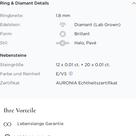
Ring & Diamant Details
Ringbreite:
1.8 mm
Edelstein:
Diamant (Lab Grown)
Form:
Brillant
Stil:
Halo, Pavé
Nebensteine
Steingröße
12 x 0.01 ct. + 20 x 0.01 ct.
Farbe und Reinheit
E/VS
Zertifikat
AURONIA Echtheitszertifikat
Ihre Vorteile
Lebenslange
Garantie