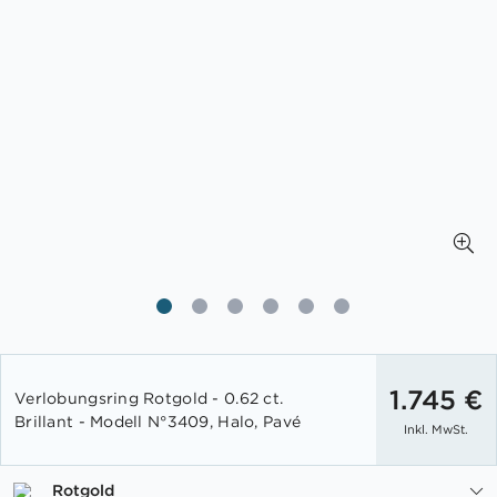
Zum
Anfang
1.745 €
Verlobungsring Rotgold - 0.62 ct.
der
Brillant - Modell N°3409, Halo, Pavé
Inkl. MwSt.
Bildgalerie
springen
Rotgold