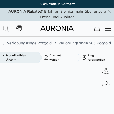
100% Made in Germany
AURONIA Rabatte?
Erfahren Sie hier mehr über unsere
Preise und Qualität
Mein W
e
Verlobungsringe Rotgold
Verlobungsringe 585 Rotgold
1
2
3
Modell wählen
Diamant
Ring
wählen
fertigstellen
Ändern
Zum
Ende
der
Bildgalerie
springen