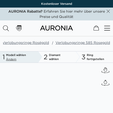
Kostenloser Versand
AURONIA Rabatte?
Erfahren Sie hier mehr über unsere
Preise und Qualität
Mein W
Verlobungsringe Roségold
Verlobungsringe 585 Rosegold
1
2
3
Modell wählen
Diamant
Ring
wählen
fertigstellen
Ändern
Zum
Ende
der
Bildgalerie
springen