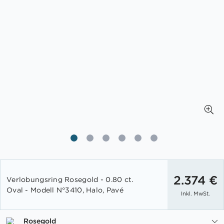
Zum
Anfang
2.374 €
Verlobungsring Rosegold - 0.80 ct.
der
Oval - Modell N°3410, Halo, Pavé
Inkl. MwSt.
Bildgalerie
springen
Rosegold