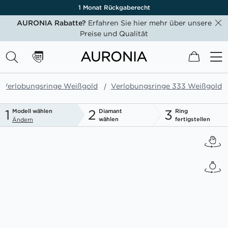
1 Monat Rückgaberecht
AURONIA Rabatte?
Erfahren Sie hier mehr über unsere
Preise und Qualität
Mein W
Verlobungsringe Weißgold
Verlobungsringe 333 Weißgold
1
2
3
Modell wählen
Diamant
Ring
wählen
fertigstellen
Ändern
Zum
Ende
der
Bildgalerie
springen