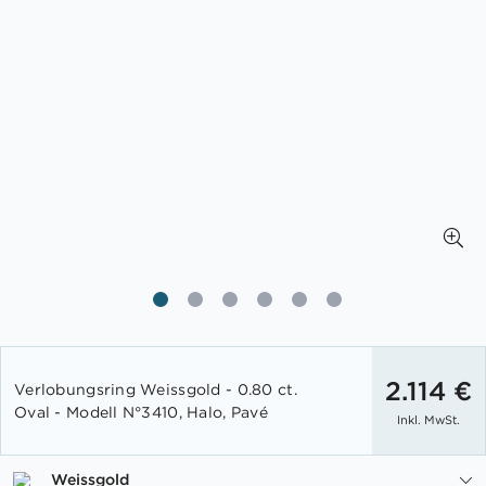
Zum
Anfang
2.114 €
Verlobungsring Weissgold - 0.80 ct.
der
Oval - Modell N°3410, Halo, Pavé
Inkl. MwSt.
Bildgalerie
springen
Weissgold